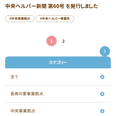
中央ヘルパー新聞 第60号 を発行しました
#中央事業拠点
#中央ヘルパー事業所
投
1
2
稿
カテゴリー
の
全て
ペー
ジ
長寿の里事業拠点
送
中央事業拠点